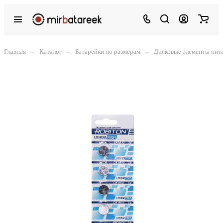
–
–
–
Главная
Каталог
Батарейки по размерам
Дисковые элементы пит