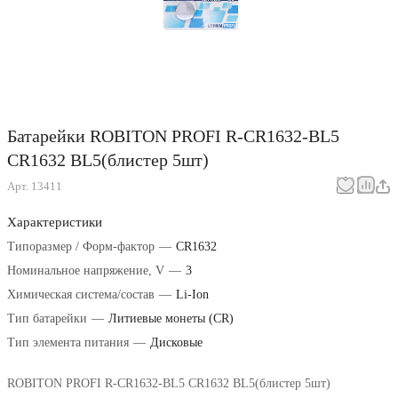
Батарейки ROBITON PROFI R-CR1632-BL5
CR1632 BL5(блистер 5шт)
Арт.
13411
Характеристики
Типоразмер / Форм-фактор
—
CR1632
Номинальное напряжение, V
—
3
Химическая система/состав
—
Li-Ion
Тип батарейки
—
Литиевые монеты (CR)
Тип элемента питания
—
Дисковые
ROBITON PROFI R-CR1632-BL5 CR1632 BL5(блистер 5шт)