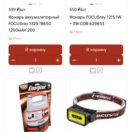
599 ₽/
шт
650 ₽/
шт
Фонарь аккумуляторный
Фонарь FOCUSray 1215 1W
FOCUSray 1329 18650
+ 3W COB 629653
1200мАН 200
Мало
люмен,цифровой
Мало
дисплей,USB кабель
890484
В корзину
В корзину