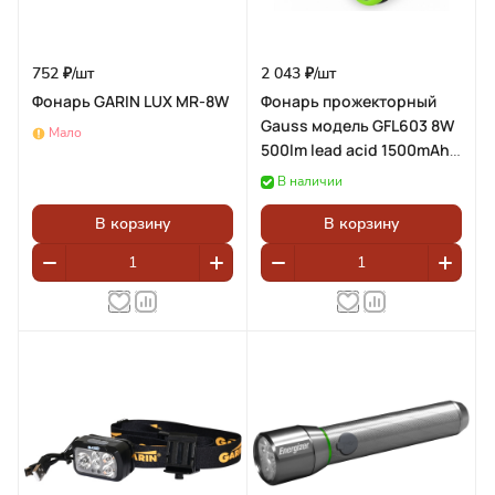
752 ₽/
шт
2 043 ₽/
шт
Фонарь GARIN LUX MR-8W
Фонарь прожекторный
Gauss модель GFL603 8W
Мало
500lm lead acid 1500mAh
диммируемый LED 1/10/20
В наличии
В корзину
В корзину