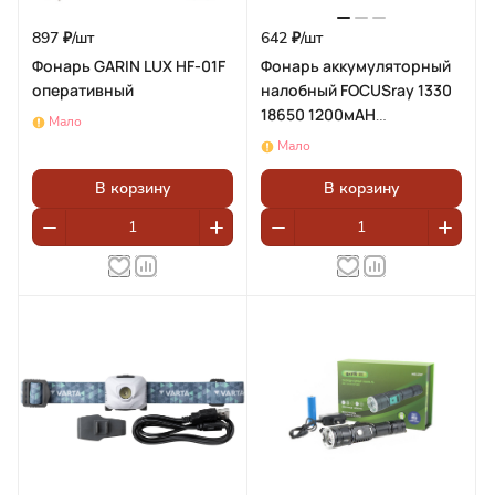
897 ₽/
шт
642 ₽/
шт
Фонарь GARIN LUX HF-01F
Фонарь аккумуляторный
оперативный
налобный FOCUSray 1330
18650 1200мАН
Мало
200люмен,цифровой
Мало
дисплей,сенсор,USB
кабель 890491
В корзину
В корзину