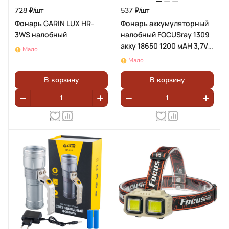
728 ₽/
шт
537 ₽/
шт
Фонарь GARIN LUX HR-
Фонарь аккумуляторный
3WS налобный
налобный FOCUSray 1309
акку 18650 1200 мАН 3,7V
Мало
диод СОВ 3W 890200
Мало
В корзину
В корзину