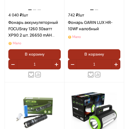
4 040 ₽/
шт
742 ₽/
шт
Фонарь аккумуляторный
Фонарь GARIN LUX HR-
FOCUSray 1260 30ватт
10WF налобный
XP90 2 шт. 26650 mAH
Мало
628571
Мало
В корзину
В корзину