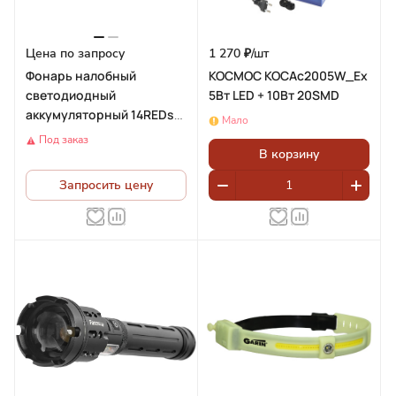
Цена по запросу
1 270 ₽/
шт
Фонарь налобный
КОСМОС KOCAc2005W_Ex
светодиодный
5Вт LED + 10Вт 20SMD
аккумуляторный 14REDs
Мало
IP44, пластик, TH2309
Под заказ
В корзину
Запросить цену