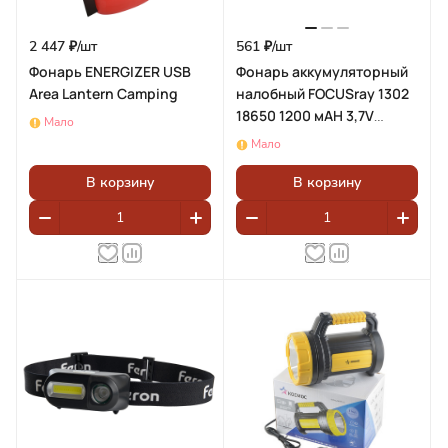
2 447 ₽/
шт
561 ₽/
шт
Фонарь ENERGIZER USB
Фонарь аккумуляторный
Area Lantern Camping
налобный FOCUSray 1302
18650 1200 мАН 3,7V
Мало
встроенный
Мало
,сенсор,индикатор
зарядки 3W COB 890132
В корзину
В корзину