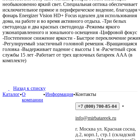
необыкновенно яркий свет. Специальная оптика обеспечивает
исключительное прямое и периферическое видение, благодаря 
фонарь Energizer Vision HD+ Focus идеален для использования
дома, на работе и во время активного отдыха. -Три белых
светодиода и два красных светодиода -Режимы яркого
узконаправленного и зонального освещения -Цифровой фокус
-Постепенное снижение яркости - Быстрое переключение режи
-Регулируемый эластичный головной ремешок -Вращающаяся
головка -Выдерживает падение с высоты 1 м -Расчетный срок
службы 15 лет -Работает от трех щелочных батареек ААА (в
комплекте)
Назад к списку
Каталог
О
Информация
Контакты
компании
+7 (800) 700-85-04
info@mirbatareek.ru
г. Москва ул. Красная сосна,
д.2, корп.1, стр.1 (складской