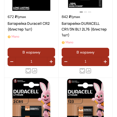
672 ₽/
упак
842 ₽/
упак
Батарейка Duracell CR2
Батарейки DURACELL
(блистер 1шт)
CR1/3N BL1 2L76 (блистер
1шт)
Мало
Мало
В корзину
В корзину