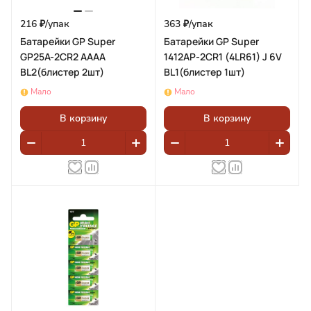
216 ₽/
упак
363 ₽/
упак
Батарейки GP Super
Батарейки GP Super
GP25A-2CR2 AAAA
1412AP-2CR1 (4LR61) J 6V
BL2(блистер 2шт)
BL1(блистер 1шт)
Мало
Мало
В корзину
В корзину