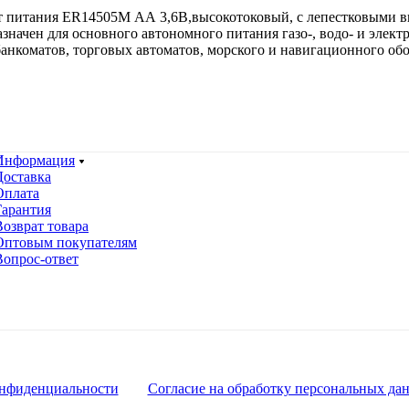
 питания ER14505M АА 3,6В,высокотоковый, с лепестковыми вы
значен для основного автономного питания газо-, водо- и элек
нкоматов, торговых автоматов, морского и навигационного обор
Информация
Доставка
Оплата
Гарантия
Возврат товара
Оптовым покупателям
Вопрос-ответ
нфиденциальности
Согласие на обработку персональных да