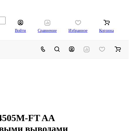
Войти
Сравнение
Избранное
Корзина
4505M-FT AA
овыми выводами