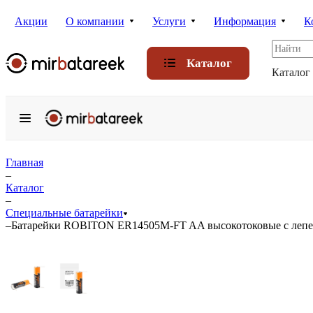
Акции
О компании
Услуги
Информация
К
Каталог
Каталог
Главная
–
Каталог
–
Специальные батарейки
–
Батарейки ROBITON ER14505M-FT AA высокотоковые с лепес