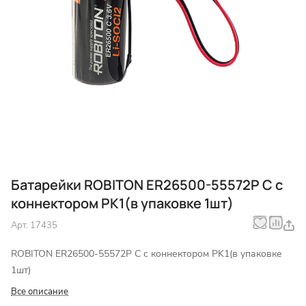
Батарейки ROBITON ER26500-55572P C с
коннектором PK1(в упаковке 1шт)
Арт.
17435
ROBITON ER26500-55572P C с коннектором PK1(в упаковке
1шт)
Все описание