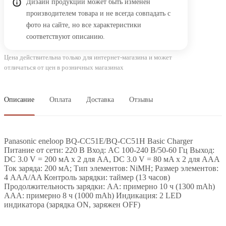
Дизайн продукции может быть изменён
производителем товара и не всегда совпадать с
фото на сайте, но все характеристики
соответствуют описанию.
Цена действительна только для интернет-магазина и может
отличаться от цен в розничных магазинах
Описание
Оплата
Доставка
Отзывы
Panasonic eneloop BQ-CC51E/BQ-CC51H Basic Charger
Питание от сети: 220 В Вход: AC 100-240 В/50-60 Гц Выход:
DC 3.0 V = 200 мA x 2 для АА, DC 3.0 V = 80 мA x 2 для ААА
Ток заряда: 200 мА; Тип элементов: NiMH; Размер элементов:
4 AAA/AA Контроль зарядки: таймер (13 часов)
Продолжительность зарядки: АА: примерно 10 ч (1300 mAh)
ААА: примерно 8 ч (1000 mAh) Индикация: 2 LED
индикатора (зарядка ON, заряжен OFF)