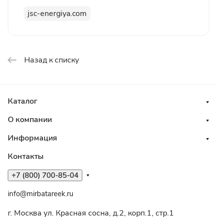
инновационного развития. Уделяется
jsc-energiya.com
большое внимание работам по модернизации
источников тока, разработке новых изделий,
освоению новых материалов и технологий,
взаимоотношениям с партнерами и
Назад к списку
сотрудничество с научными институтами.
Каталог
О компании
Информация
Контакты
+7 (800) 700-85-04
info@mirbatareek.ru
г. Москва ул. Красная сосна, д.2, корп.1, стр.1