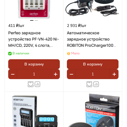
411 ₽/
шт
2 931 ₽/
шт
Perfeo зарядное
Автоматическое
устройство PF-VN-420 Ni-
зарядное устройство
MH/CD, 220V, 4 слота,
ROBITON ProCharger1000
AA/AAA
с дисплеем
В наличии
Мало
В корзину
В корзину