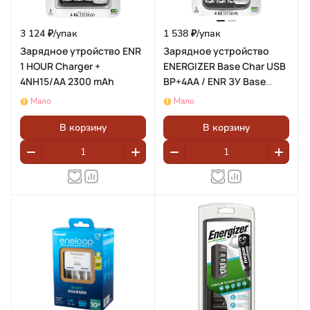
3 124 ₽/
упак
1 538 ₽/
упак
Зарядное утройство ENR
Зарядное устройство
1 HOUR Charger +
ENERGIZER Base Char USB
4NH15/AA 2300 mAh
BP+4AA / ENR ЗУ Base
Charger +4АА (блистер
Мало
Мало
1шт)
В корзину
В корзину