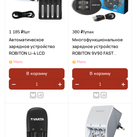
1 185 ₽/
шт
380 ₽/
упак
Автоматическое
Многофункциональное
зарядное устройство
зарядное устройство
ROBITON Li-4 LCD
ROBITON 9V90 FAST
BL1(блистер 1шт)
Мало
Мало
В корзину
В корзину