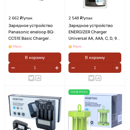
2 662 ₽/
упак
2 548 ₽/
упак
Зарядное устройство
Зарядное устройство
Panasonic eneloop BQ-
ENERGIZER Charger
CC51E Basic Charger
Universal AA, AAA, C, D, 9V
BL1(блистер 1шт)
(блистер 1шт)
Мало
Мало
В корзину
В корзину
НОВИНКА