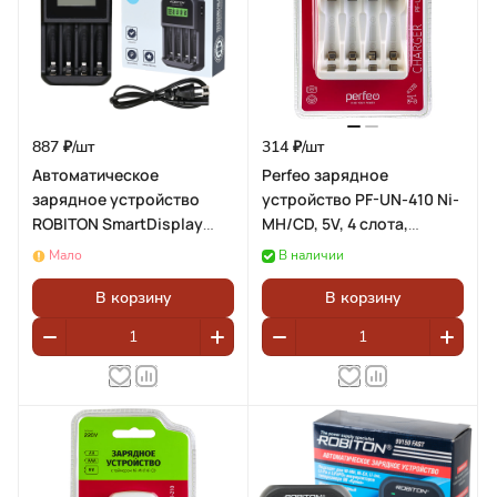
887 ₽/
шт
314 ₽/
шт
Автоматическое
Perfeo зарядное
зарядное устройство
устройство PF-UN-410 Ni-
ROBITON SmartDisplay
MH/CD, 5V, 4 слота,
2000 с дисплеем
AA/AAA
Мало
В наличии
BL1(блистер 1шт)
В корзину
В корзину