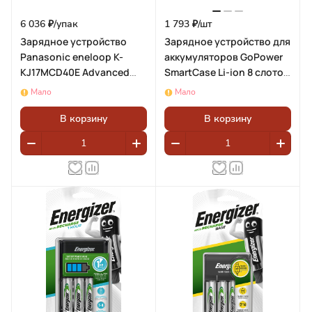
6 036 ₽/
упак
1 793 ₽/
шт
Зарядное устройство
Зарядное устройство для
Panasonic eneloop K-
аккумуляторов GoPower
KJ17MCD40E Advanced
SmartCase Li-ion 8 слотов
Smart Charger +
+4AA и 4AAA (1/45)
Мало
Мало
4АА2000мАч BL1(блистер
1шт)
В корзину
В корзину