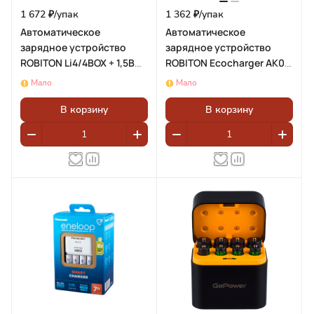
1 672 ₽/
упак
1 362 ₽/
упак
Автоматическое
Автоматическое
зарядное устройство
зарядное устройство
ROBITON Li4/4BOX + 1,5В
ROBITON Ecocharger AK02
аккумуляторы 4*Li14500
BL1(блистер 1шт)
Мало
Мало
(AA) 2200мАч/4*Li10440
(AAA) 736мАч
В корзину
В корзину