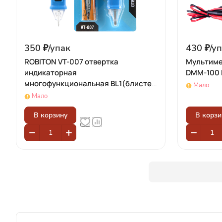
350 ₽/
упак
430 ₽/
уп
ROBITON VT-007 отвертка
Мультиме
индикаторная
DMM-100 
многофункциональная BL1(блистер
Мало
1шт)
Мало
В корзину
В корзи