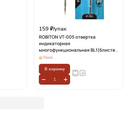
159 ₽/
упак
ROBITON VT-005 отвертка
индикаторная
многофункциональная BL1(блистер
1шт)
Мало
В корзину