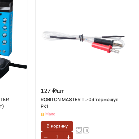
127 ₽/
шт
STER
ROBITON MASTER TL-03 термощуп
т)
PK1
Мало
В корзину