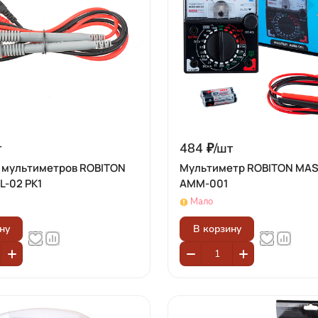
т
484 ₽/
шт
 мультиметров ROBITON
Мультиметр ROBITON MA
L-02 PK1
AMM-001
Мало
ну
В корзину