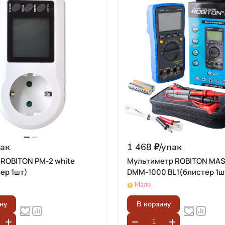
ак
1 468 ₽/
упак
 ROBITON PM-2 white
Мультиметр ROBITON MA
ер 1шт)
DMM-1000 BL1(блистер 1ш
Мало
ну
В корзину