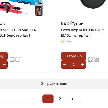
ак
862 ₽/
упак
тр ROBITON MASTER
Ваттметр ROBITON PM-2
BL1(блистер 1шт)
BL1(блистер 1шт)
Мало
ну
В корзину
Загрузить еще
1
2