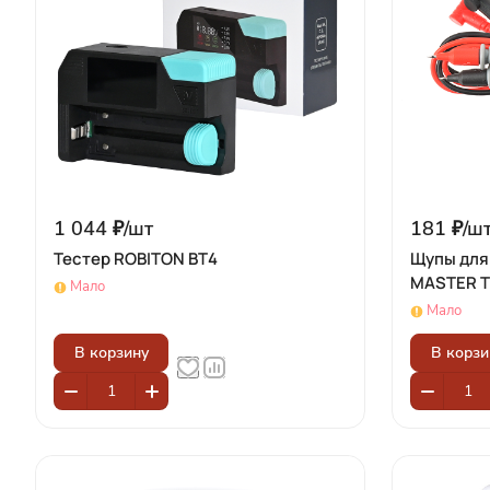
1 044 ₽/
шт
181 ₽/
ш
Тестер ROBITON BT4
Щупы для
MASTER T
Мало
Мало
В корзину
В корзи