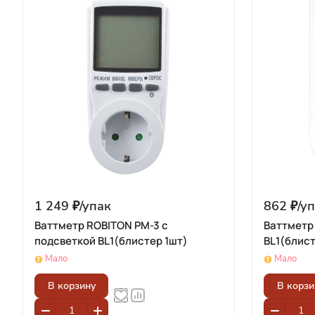
1 249 ₽/
упак
862 ₽/
уп
Ваттметр ROBITON PM-3 с
Ваттметр
подсветкой BL1(блистер 1шт)
BL1(блист
Мало
Мало
В корзину
В корзи