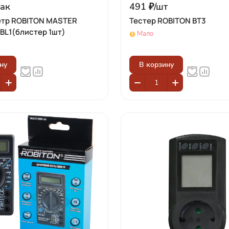
ак
491 ₽/
шт
тр ROBITON MASTER
Тестер ROBITON BT3
BL1(блистер 1шт)
Мало
ну
В корзину