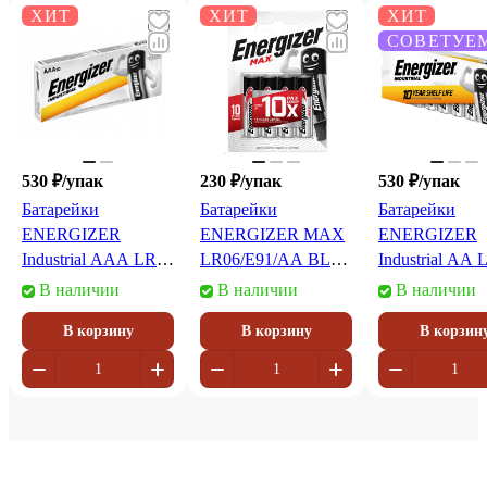
ХИТ
ХИТ
ХИТ
СОВЕТУЕ
530 ₽/
упак
230 ₽/
упак
530 ₽/
упак
Батарейки
Батарейки
Батарейки
ENERGIZER
ENERGIZER MAX
ENERGIZER
Industrial ААА LR03
LR06/E91/AA BL4
Industrial AA 
(коробка 10шт)
(блистер 4шт)
DP10 (коробка
В наличии
В наличии
В наличии
10шт)
В корзину
В корзину
В корзин