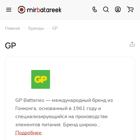
–
–
Главная
Бренды
GP
GP
GP Batteries — международный бренд из
Гонконга, основанный в 1961 году и
специализирующийся на производстве
элементов питания. Бренд широко
представлен в более чем 50 странах и
Подробнее