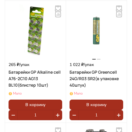
265 ₽/
упак
1 022 ₽/
упак
Батарейки GP Alkaline cell
Батарейки GP Greencell
А76-2C10 AG13
24G/R03 SR2(в упаковке
BL10(блистер 10шт)
40штук)
Мало
Мало
В корзину
В корзину