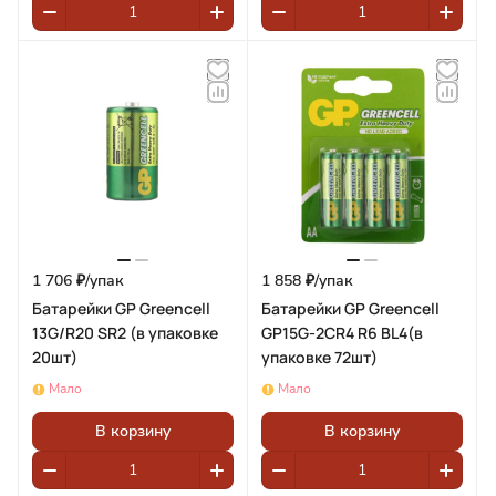
1 706 ₽/
упак
1 858 ₽/
упак
Батарейки GP Greencell
Батарейки GP Greencell
13G/R20 SR2 (в упаковке
GP15G-2CR4 R6 BL4(в
20шт)
упаковке 72шт)
Мало
Мало
В корзину
В корзину