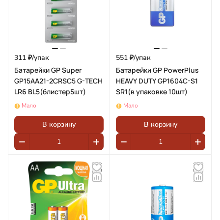
311 ₽/
упак
551 ₽/
упак
Батарейки GP Super
Батарейки GP PowerPlus
GP15AA21-2CRSC5 G-TECH
HEAVY DUTY GP1604C-S1
LR6 BL5(блистер5шт)
SR1(в упаковке 10шт)
Мало
Мало
В корзину
В корзину