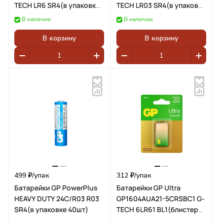
TECH LR6 SR4(в упаковке
TECH LR03 SR4(в упаковке
4шт)
4шт)
В наличии
В наличии
В корзину
В корзину
499 ₽/
упак
312 ₽/
упак
Батарейки GP PowerPlus
Батарейки GP Ultra
HEAVY DUTY 24C/R03 R03
GP1604AUA21-5CRSBC1 G-
SR4(в упаковке 40шт)
TECH 6LR61 BL1(блистер
1шт)