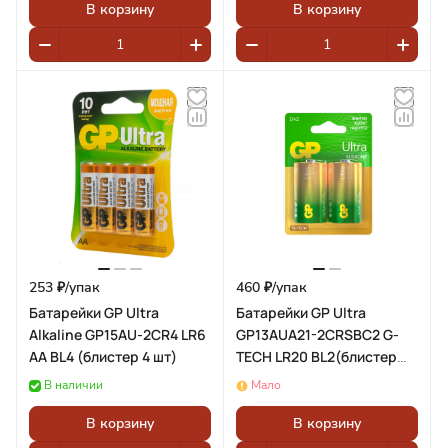
В корзину
В корзину
253 ₽/
упак
460 ₽/
упак
Батарейки GP Ultra
Батарейки GP Ultra
Alkaline GP15AU-2CR4 LR6
GP13AUA21-2CRSBC2 G-
АА BL4 (блистер 4 шт)
TECH LR20 BL2(блистер
2шт)
В наличии
Мало
В корзину
В корзину