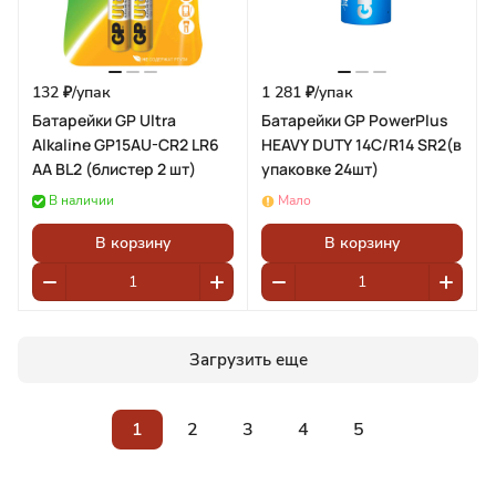
132 ₽/
упак
1 281 ₽/
упак
Батарейки GP Ultra
Батарейки GP PowerPlus
Alkaline GP15AU-CR2 LR6
HEAVY DUTY 14C/R14 SR2(в
АА BL2 (блистер 2 шт)
упаковке 24шт)
В наличии
Мало
В корзину
В корзину
Загрузить еще
1
2
3
4
5