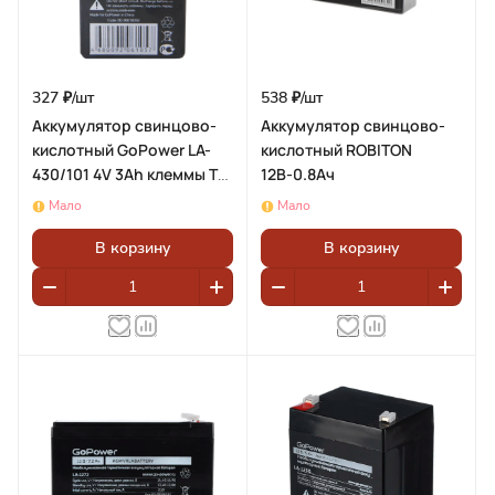
327 ₽/
шт
538 ₽/
шт
Аккумулятор свинцово-
Аккумулятор свинцово-
кислотный GoPower LA-
кислотный ROBITON
430/101 4V 3Ah клеммы T1/
12В-0.8Ач
F1(1/20)
Мало
Мало
В корзину
В корзину