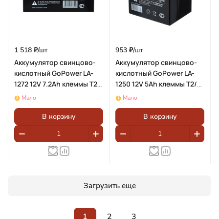
1 518 ₽/
шт
953 ₽/
шт
Аккумулятор свинцово-
Аккумулятор свинцово-
кислотный GoPower LA-
кислотный GoPower LA-
1272 12V 7.2Ah клеммы T2/
1250 12V 5Ah клеммы T2/
F2 (1/5)
F2 (1/10)
Мало
Мало
В корзину
В корзину
Загрузить еще
1
2
3