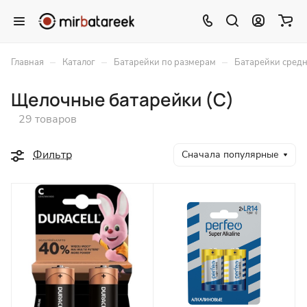
–
–
–
Главная
Каталог
Батарейки по размерам
Батарейки средн
Щелочные батарейки (C)
29 товаров
Фильтр
Сначала популярные