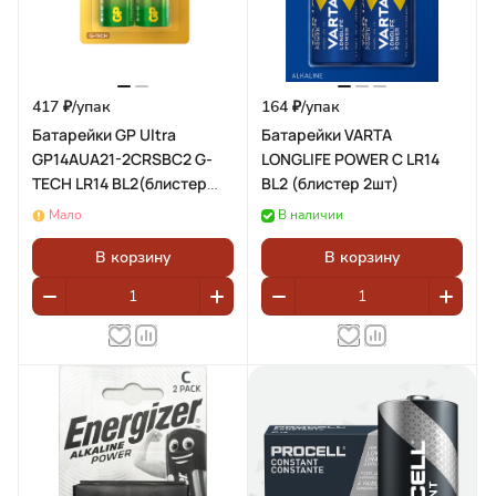
417 ₽/
упак
164 ₽/
упак
Батарейки GP Ultra
Батарейки VARTA
GP14AUA21-2CRSBC2 G-
LONGLIFE POWER C LR14
TECH LR14 BL2(блистер
BL2 (блистер 2шт)
2шт)
Мало
В наличии
В корзину
В корзину