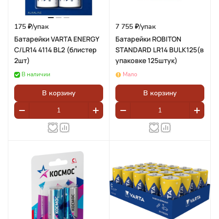
175 ₽/
упак
7 755 ₽/
упак
Батарейки VARTA ENERGY
Батарейки ROBITON
C/LR14 4114 BL2 (блистер
STANDARD LR14 BULK125(в
2шт)
упаковке 125штук)
В наличии
Мало
В корзину
В корзину