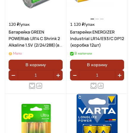
120 ₽/
упак
1 120 ₽/
упак
Батарейка GREEN
Батарейки ENERGIZER
POWERlab LR14 C Shrink 2
Industrial LR14/E93/C DP12
Alkaline 1.5V (2/24/288)(в
(коробка 12шт)
упаковке 2шт)
Мало
В наличии
В корзину
В корзину