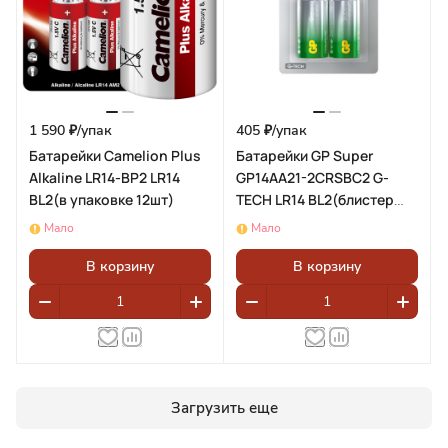
1 590 ₽/
упак
405 ₽/
упак
Батарейки Camelion Plus
Батарейки GP Super
Alkaline LR14-BP2 LR14
GP14AA21-2CRSBC2 G-
BL2(в упаковке 12шт)
TECH LR14 BL2(блистер
2шт)
Мало
Мало
В корзину
В корзину
Загрузить еще