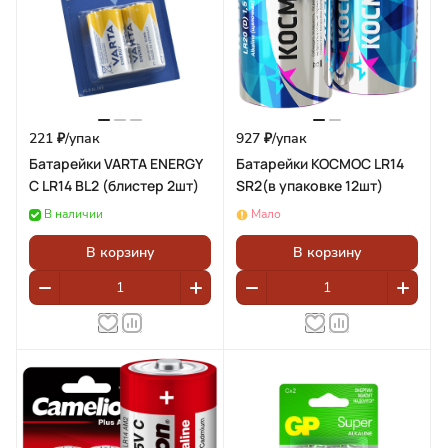
221 ₽/
упак
927 ₽/
упак
Батарейки VARTA ENERGY
Батарейки КОСМОС LR14
C LR14 BL2 (блистер 2шт)
SR2(в упаковке 12шт)
В наличии
Мало
В корзину
В корзину