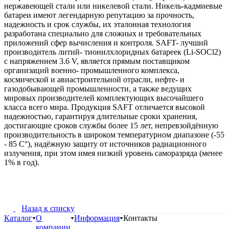
нержавеющей стали или никелевой стали. Никель-кадмиевые
батареи имеют легендарную репутацию за прочность,
надежность и срок службы, их эталонная технология
разработана специально для сложных и требовательных
приложений сфер вычисления и контроля. SAFT- лучший
производитель литий- тионилхлоридных батареек (Li-SOCl2)
с напряжением 3.6 V, является прямым поставщиком
организаций военно- промышленного комплекса,
космической и авиастроительной отрасли, нефте- и
газодобывающей промышленности, а также ведущих
мировых производителей комплектующих высочайшего
класса всего мира. Продукция SAFT отличается высокой
надежностью, гарантируя длительные сроки хранения,
достигающие сроков службы более 15 лет, непревзойдённую
производительность в широком температурном диапазоне (-55
- 85 С°), надёжную защиту от источников радиационного
излучения, при этом имея низкий уровень саморазряда (менее
1% в год).
Назад к списку
Каталог
О
Информация
Контакты
компании