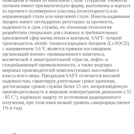
помещены в банки из никелевой стали. Открытые элементы
питания имеют призматическую форму, выполнены в корпусе
из прочного полимерного пластика (огнеупорного) или
нержавеющей стали или никелевой стали. Никель-кадмиевые
батареи имеют легендарную репутацию за прочность,
надежность и срок службы, их эталонная технология
разработана специально для сложных и требовательных
приложений сфер вычисления и контроля. SAFT- лучший
производитель литий- тионилхлоридных батареек (Li-SOCl2)
с напряжением 3.6 V, является прямым поставщиком
организаций военно- промышленного комплекса,
космической и авиастроительной отрасли, нефте- и
газодобывающей промышленности, а также ведущих
мировых производителей комплектующих высочайшего
класса всего мира. Продукция SAFT отличается высокой
надежностью, гарантируя длительные сроки хранения,
достигающие сроков службы более 15 лет, непревзойдённую
производительность в широком температурном диапазоне (-55
- 85 С°), надёжную защиту от источников радиационного
излучения, при этом имея низкий уровень саморазряда (менее
1% в год).