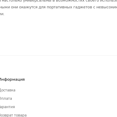
и
настолько универсальны в возможностях своего использо
ыми они окажутся для портативных гаджетов с невысоким
ми.
Информация
Доставка
Оплата
Гарантия
Возврат товара