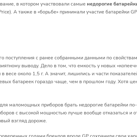
ование, в котором участвовали самые
недорогие батарейк
 Price). А также в «борьбе» принимали участие батарейки 
о поступления с ранее собранными данными по свойствам 
риятному выводу. Дело в том, что емкость у новых «копее
в весе около 1,5 г. А значит, лишились и части показател
евых батареек гораздо чаще, чем в прошлом году. Хотя цен
для маломощных приборов брать недорогие батарейки по-
иборов с высокой мощностью лучше вообще отказаться и 
ервый взгляд дороже.
роверенных годами брендов вроде GP сохранили свои хар