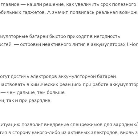
 главное — нашли решение, как увеличить срок полезного и
бильных гаджетов. А значит, появилась реальная возмож
умуляторные батареи быстро приходят в негодность
стей, — островки неактивного лития в аккумуляторах li-io
могут достичь электродов аккумуляторной батареи.
частвовать в химических реакциях при работе аккумулятор
 — чем дальше, тем больше.
и, так и при разрядке.
итуацию позволит внедрение спецрежимов для зарядных/р
тия в сторону какого-либо из активных электродов, вновь