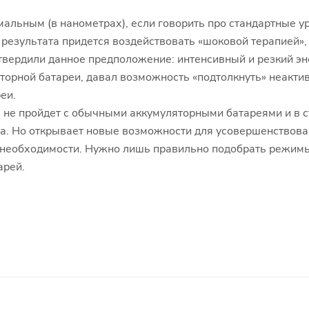
альным (в нанометрах), если говорить про стандартные ур
 результата придется воздействовать «шоковой терапией»,
вердили данное предположение: интенсивный и резкий эне
ляторной батареи, давал возможность «подтолкнуть» неакти
еи.
 не пройдет с обычными аккумуляторными батареями и в 
та. Но открывает новые возможности для усовершенствова
т необходимости. Нужно лишь правильно подобрать режимы
арей.