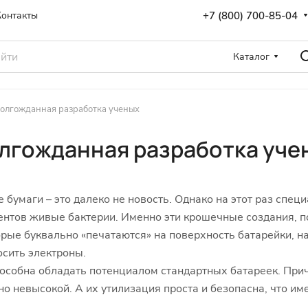
+7 (800) 700-85-04
Контакты
Каталог
олгожданная разработка ученых
лгожданная разработка уче
 бумаги – это далеко не новость. Однако на этот раз спе
ментов живые бактерии. Именно эти крошечные создания, 
орые буквально «печатаются» на поверхность батарейки, н
осить электроны.
пособна обладать потенциалом стандартных батареек. При
о невысокой. А их утилизация проста и безопасна, что и