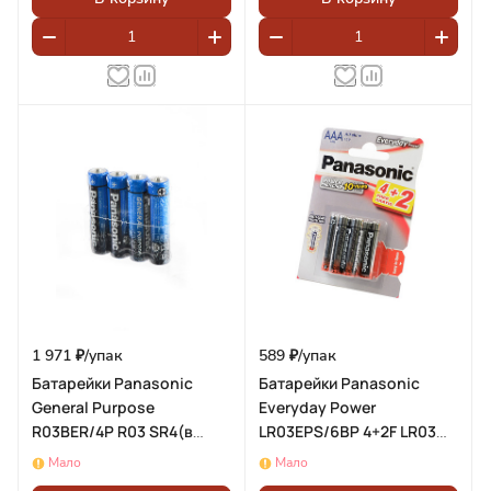
1 971 ₽/
упак
589 ₽/
упак
Батарейки Panasonic
Батарейки Panasonic
General Purpose
Everyday Power
R03BER/4P R03 SR4(в
LR03EPS/6BP 4+2F LR03
упаковке 60шт)
4+2шт BL6(блистер 6шт)
Мало
Мало