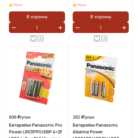
BL2(блистер 2шт)
Мало
Мало
В корзину
В корзину
608 ₽/
упак
282 ₽/
упак
Батарейки Panasonic Pro
Батарейки Panasonic
Power LR03PPG/6BP 4+2F
Alkaline Power