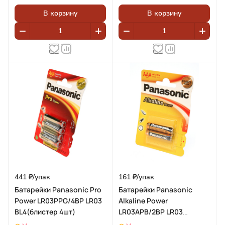
В корзину
В корзину
441 ₽/
упак
161 ₽/
упак
Батарейки Panasonic Pro
Батарейки Panasonic
Power LR03PPG/4BP LR03
Alkaline Power
BL4(блистер 4шт)
LR03APB/2BP LR03
BL2(блистер 2шт)