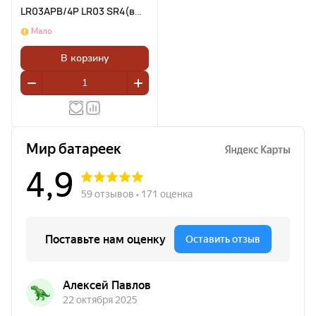
LR03APB/4P LR03 SR4(в
упаковке 48шт)
Мало
В корзину