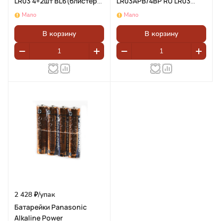
LR03 4+2шт BL6(блистер
LR03APB/4BP RU LR03
6шт)
BL4(блистер 4шт)
Мало
Мало
В корзину
В корзину
2 428 ₽/
упак
Батарейки Panasonic
Alkaline Power