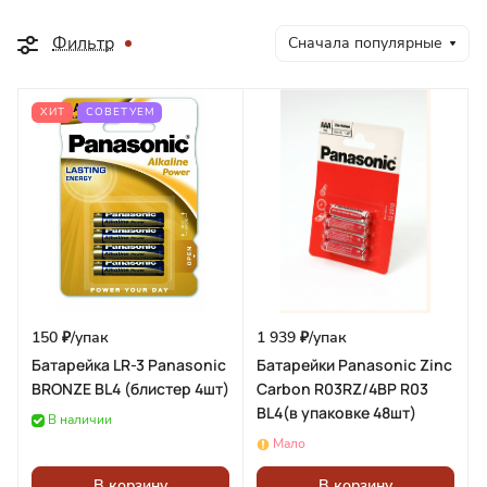
Фильтр
Сначала популярные
ХИТ
СОВЕТУЕМ
150 ₽/
упак
1 939 ₽/
упак
Батарейка LR-3 Panasonic
Батарейки Panasonic Zinc
BRONZE BL4 (блистер 4шт)
Carbon R03RZ/4BP R03
BL4(в упаковке 48шт)
В наличии
Мало
В корзину
В корзину