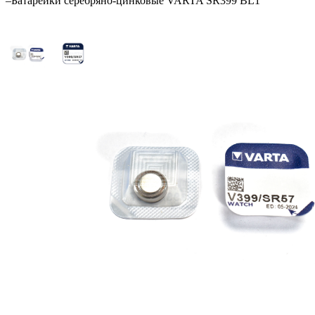
–
Батарейки серебряно-цинковые VARTA SR399 BL1