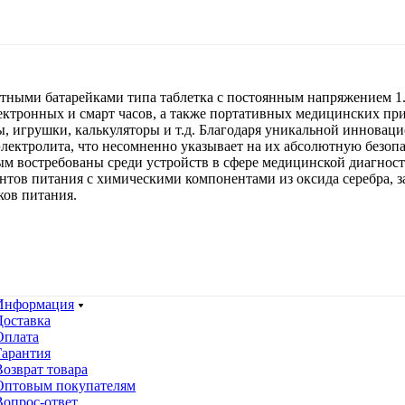
тными батарейками типа таблетка с постоянным напряжением 1
лектронных и смарт часов, а также портативных медицинских пр
, игрушки, калькуляторы и т.д. Благодаря уникальной инновац
лектролита, что несомненно указывает на их абсолютную безопа
ым востребованы среди устройств в сфере медицинской диагност
нтов питания с химическими компонентами из оксида серебра, за
ков питания.
Информация
Доставка
Оплата
Гарантия
Возврат товара
Оптовым покупателям
Вопрос-ответ