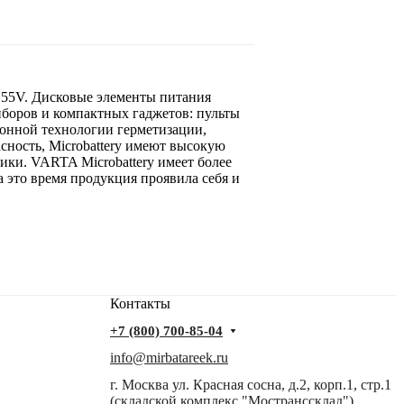
.55V. Дисковые элементы питания
иборов и компактных гаджетов: пульты
ионной технологии герметизации,
сность, Microbattery имеют высокую
ики. VARTA Microbattery имеет более
 это время продукция проявила себя и
Контакты
+7 (800) 700-85-04
info@mirbatareek.ru
г. Москва ул. Красная сосна, д.2, корп.1, стр.1
(складской комплекс "Мостранссклад")