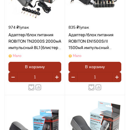
974 ₽/
упак
835 ₽/
упак
Адаптер/блок питания
Адаптер/блок питания
ROBITON TN2000S 2000мА
ROBITON EN1500S/II
импульсный BL1(блистер
1500мА импульсный
1шт)
BL1(блистер 1шт)
Мало
Мало
В корзину
В корзину