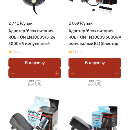
2 741 ₽/
упак
2 069 ₽/
упак
Адаптер/блок питания
Адаптер/блок питания
ROBITON EN3000S/5-24
ROBITON TN3000S 3000мА
3000мА импульсный
импульсный BL1(блистер
BL1(блистер 1шт)
1шт)
Мало
Мало
В корзину
В корзину