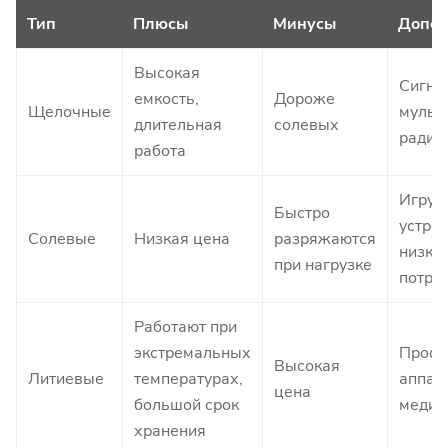
Тип
Плюсы
Минусы
Допол
Высокая
Сигна
емкость,
Дороже
Щелочные
мульт
длительная
солевых
радио
работа
Игруш
Быстро
устрой
Солевые
Низкая цена
разряжаются
низки
при нагрузке
потре
Работают при
экстремальных
Профе
Высокая
Литиевые
температурах,
аппар
цена
большой срок
медиц
хранения