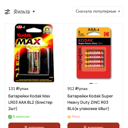
Фильтр
Сначала популярные
131 ₽/
упак
912 ₽/
упак
Батарейки Kodak Max
Батарейки Kodak Super
LR03 ААА BL2 (блистер
Heavy Duty ZINC R03
2шт)
BL4(в упаковке 48шт)
В наличии
Мало
В корзину
В корзину