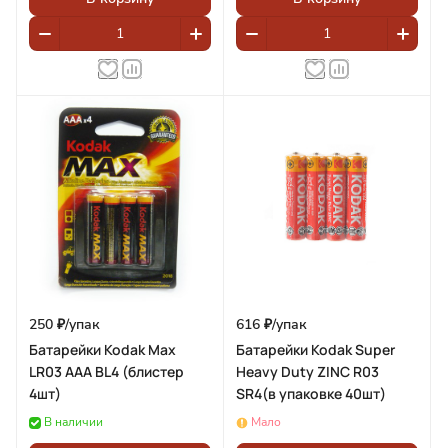
250 ₽/
упак
616 ₽/
упак
Батарейки Kodak Max
Батарейки Kodak Super
LR03 ААА BL4 (блистер
Heavy Duty ZINC R03
4шт)
SR4(в упаковке 40шт)
В наличии
Мало