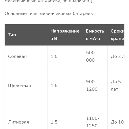
мизинчиковые батарейки, не возникнет).
Основные типы мизинчиковых батареек
Напряжение
Емкость
Сроки
Тип
в В
в мА·ч
хранен
500-
Солевая
1.5
До 2 ле
800
900-
До 5-7
Щелочная
1.5
1200
лет
1100-
Литиевая
1.5
До 10 л
1250